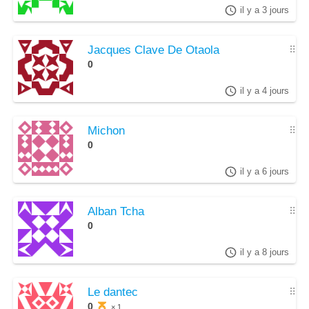
il y a 3 jours
Jacques Clave De Otaola
⠿
0
il y a 4 jours
Michon
⠿
0
il y a 6 jours
Alban Tcha
⠿
0
il y a 8 jours
Le dantec
⠿
0
× 1