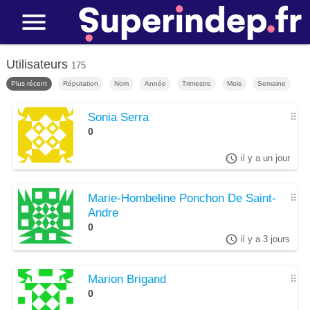
Utilisateurs
175
Plus récent
Réputation
Nom
Année
Trimestre
Mois
Semaine
Sonia Serra
⠿
0
il y a un jour
Marie-Hombeline Ponchon De Saint-
⠿
Andre
0
il y a 3 jours
Marion Brigand
⠿
0