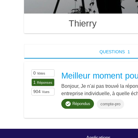
Thierry
QUESTIONS
1
0
Meilleur moment pou
Votes
1
Réponses
Bonjour, Je n'ai pas trouvé la répo
904
Vues
entreprise individuelle, à quelle éc
Répondus
compte-pro
Applications