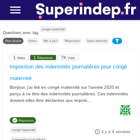
congé-maternité
Questions avec tag
Plus récent
Votes
Mis à jour
Répondus
Sans réponse
1
1
7K
Votes
Réponses
Vues
Imposition des indemnités journalières pour congé
maternité
Bonjour, j'ai été en congé maternité sur l'année 2020 et
perçu à ce titre des indemnités journalières. Ces indemnités
doivent-elles être déclarées aux impots...
Répondus
congé-maternité
il y a 4 années
indemnités-journalières