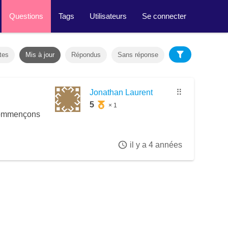
Questions
Tags
Utilisateurs
Se connecter
tes
Mis à jour
Répondus
Sans réponse
Jonathan Laurent
⠿
5
× 1
i commençons
il y a 4 années