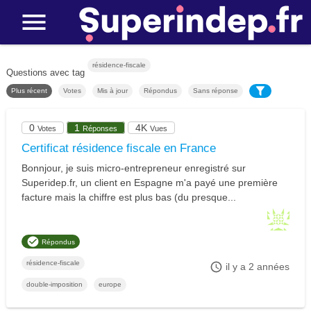
résidence-fiscale
Questions avec tag
Plus récent
Votes
Mis à jour
Répondus
Sans réponse
0
1
4K
Votes
Réponses
Vues
Certificat résidence fiscale en France
Bonnjour, je suis micro-entrepreneur enregistré sur
Superidep.fr, un client en Espagne m'a payé une première
facture mais la chiffre est plus bas (du presque...
Répondus
résidence-fiscale
il y a 2 années
double-imposition
europe