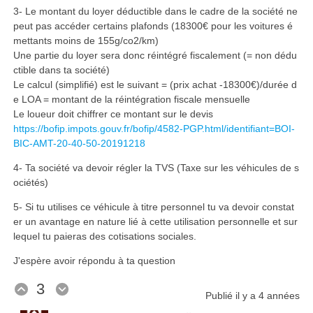
3- Le montant du loyer déductible dans le cadre de la société ne
peut pas accéder certains plafonds (18300€ pour les voitures é
mettants moins de 155g/co2/km)
Une partie du loyer sera donc réintégré fiscalement (= non dédu
ctible dans ta société)
Le calcul (simplifié) est le suivant = (prix achat -18300€)/durée d
e LOA = montant de la réintégration fiscale mensuelle
Le loueur doit chiffrer ce montant sur le devis
https://bofip.impots.gouv.fr/bofip/4582-PGP.html/identifiant=BOI-
BIC-AMT-20-40-50-20191218
4- Ta société va devoir régler la TVS (Taxe sur les véhicules de s
ociétés)
5- Si tu utilises ce véhicule à titre personnel tu va devoir constat
er un avantage en nature lié à cette utilisation personnelle et sur
lequel tu paieras des cotisations sociales.
J'espère avoir répondu à ta question
3
Publié
il y a 4 années