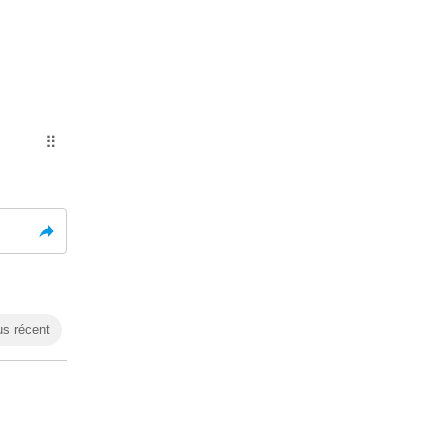
⠿
us récent