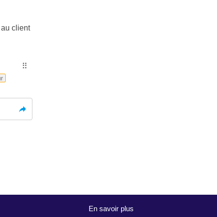
 au client
⠿
ur
En savoir plus